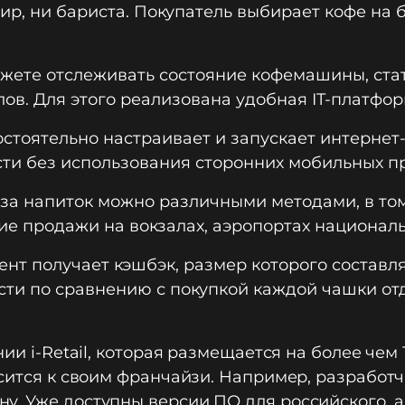
сир, ни бариста. Покупатель выбирает кофе на
жете отслеживать состояние кофемашины, стат
лов. Для этого реализована удобная IT-платфор
тоятельно настраивает и запускает интернет-
сти без использования сторонних мобильных п
за напиток можно различными методами, в том
е продажи на вокзалах, аэропортах националь
ент получает кэшбэк, размер которого состав
сти по сравнению с покупкой каждой чашки от
ии i-Retail, которая размещается на более чем
осится к своим франчайзи. Например, разработ
у. Уже доступны версии ПО для российского, а