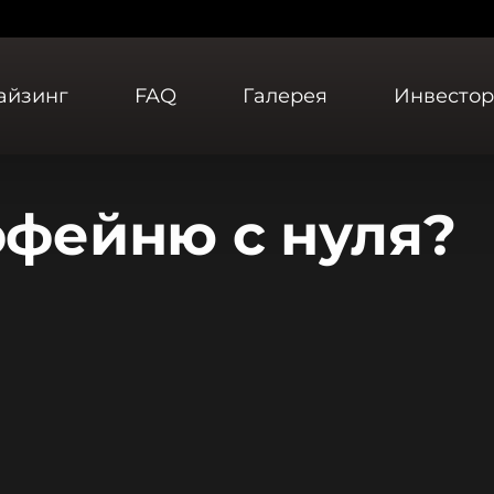
айзинг
FAQ
Галерея
Инвесто
офейню с нуля?