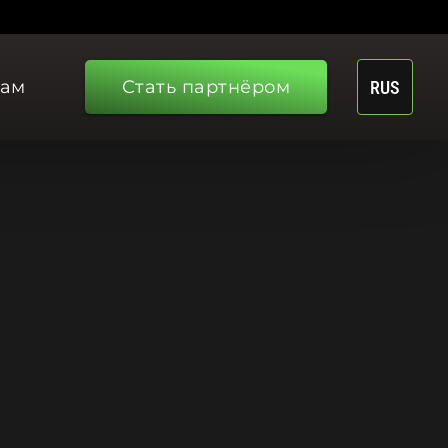
рам
Стать партнёром
RUS